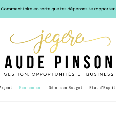
: Comment faire en sorte que tes dépenses te rapporten
’Argent
Economiser
Gérer son Budget
Etat d’Esprit