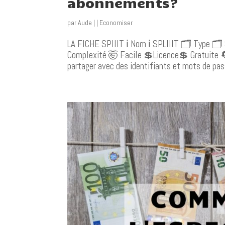
abonnements?
par
Aude
|
|
Economiser
LA FICHE SPIIIT ℹ️ Nom ℹ️ SPLIIIT 🗂️ Type 🗂
Complexité 🤯 Facile 💲Licence💲 Gratuite 
partager avec des identifiants et mots de pass