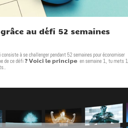
 grâce au défi 52 semaines
i consiste à se challenger pendant 52 semaines pour économiser 
 de ce défi ❓ 𝗩𝗼𝗶𝗰𝗶 𝗹𝗲 𝗽𝗿𝗶𝗻𝗰𝗶𝗽𝗲 en semaine 1, tu mets 
s...