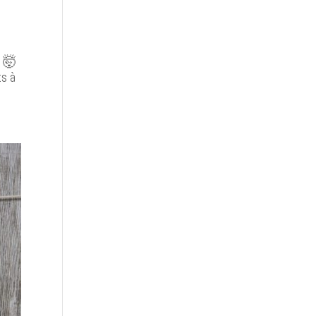
. 🤯
ts à