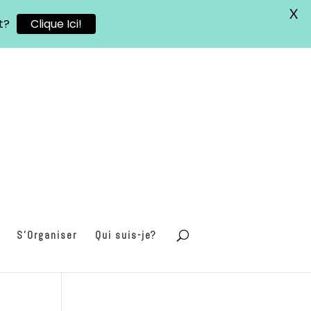
X
t?
Clique Ici!
S’Organiser
Qui suis-je?