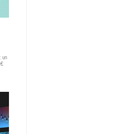
: un
1€