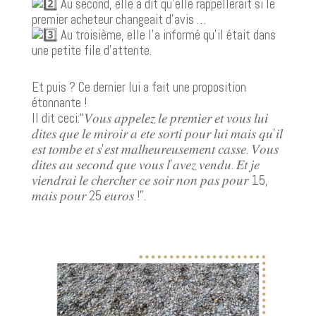
Au second, elle a dit qu’elle rappellerait si le
premier acheteur changeait d’avis …
Au troisième, elle l’a informé qu’il était dans
une petite file d’attente.
Et puis ? Ce dernier lui a fait une proposition
étonnante !
Il dit ceci:
“𝑉𝑜𝑢𝑠 𝑎𝑝𝑝𝑒𝑙𝑒𝑧 𝑙𝑒 𝑝𝑟𝑒𝑚𝑖𝑒𝑟 𝑒𝑡 𝑣𝑜𝑢𝑠 𝑙𝑢𝑖
𝑑𝑖𝑡𝑒𝑠 𝑞𝑢𝑒 𝑙𝑒 𝑚𝑖𝑟𝑜𝑖𝑟 𝑎 𝑒𝑡𝑒 𝑠𝑜𝑟𝑡𝑖 𝑝𝑜𝑢𝑟 𝑙𝑢𝑖 𝑚𝑎𝑖𝑠 𝑞𝑢’𝑖𝑙
𝑒𝑠𝑡 𝑡𝑜𝑚𝑏𝑒 𝑒𝑡 𝑠’𝑒𝑠𝑡 𝑚𝑎𝑙ℎ𝑒𝑢𝑟𝑒𝑢𝑠𝑒𝑚𝑒𝑛𝑡 𝑐𝑎𝑠𝑠𝑒. 𝑉𝑜𝑢𝑠
𝑑𝑖𝑡𝑒𝑠 𝑎𝑢 𝑠𝑒𝑐𝑜𝑛𝑑 𝑞𝑢𝑒 𝑣𝑜𝑢𝑠 𝑙’𝑎𝑣𝑒𝑧 𝑣𝑒𝑛𝑑𝑢. 𝐸𝑡 𝑗𝑒
𝑣𝑖𝑒𝑛𝑑𝑟𝑎𝑖 𝑙𝑒 𝑐ℎ𝑒𝑟𝑐ℎ𝑒𝑟 𝑐𝑒 𝑠𝑜𝑖𝑟 𝑛𝑜𝑛 𝑝𝑎𝑠 𝑝𝑜𝑢𝑟 15,
𝑚𝑎𝑖𝑠 𝑝𝑜𝑢𝑟 25 𝑒𝑢𝑟𝑜𝑠 !”.