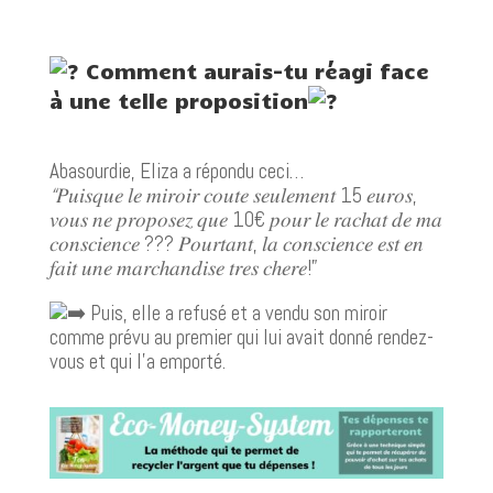
Comment aurais-tu réagi face
à une telle proposition
Abasourdie, Eliza a répondu ceci…
“
𝑃𝑢𝑖𝑠𝑞𝑢𝑒 𝑙𝑒 𝑚𝑖𝑟𝑜𝑖𝑟 𝑐𝑜𝑢𝑡𝑒 𝑠𝑒𝑢𝑙𝑒𝑚𝑒𝑛𝑡 15 𝑒𝑢𝑟𝑜𝑠,
𝑣𝑜𝑢𝑠 𝑛𝑒 𝑝𝑟𝑜𝑝𝑜𝑠𝑒𝑧 𝑞𝑢𝑒 10€ 𝑝𝑜𝑢𝑟 𝑙𝑒 𝑟𝑎𝑐ℎ𝑎𝑡 𝑑𝑒 𝑚𝑎
𝑐𝑜𝑛𝑠𝑐𝑖𝑒𝑛𝑐𝑒 ??? 𝑃𝑜𝑢𝑟𝑡𝑎𝑛𝑡, 𝑙𝑎 𝑐𝑜𝑛𝑠𝑐𝑖𝑒𝑛𝑐𝑒 𝑒𝑠𝑡 𝑒𝑛
𝑓𝑎𝑖𝑡 𝑢𝑛𝑒 𝑚𝑎𝑟𝑐ℎ𝑎𝑛𝑑𝑖𝑠𝑒 𝑡𝑟𝑒𝑠 𝑐ℎ𝑒𝑟𝑒!”
Puis, elle a refusé et a vendu son miroir
comme prévu au premier qui lui avait donné rendez-
vous et qui l’a emporté.