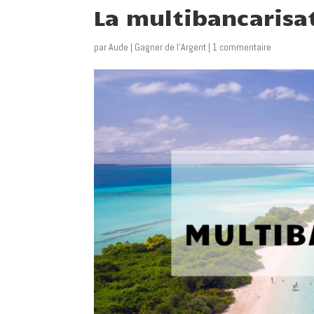
La multibancarisat
par
Aude
|
Gagner de l'Argent
|
1 commentaire