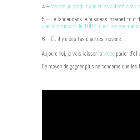
4 –
Vendre un produit que tu as acheté avec l
5 – Te lancer dans le business internet tout
une commission de 100%, c’est encore mieux
6 – Et il y a des tas d’autres moyens ….
Aujourd’hui, je vais laisser la
vidéo
parler d’e
Ce moyen de gagner plus ne concerne que les f