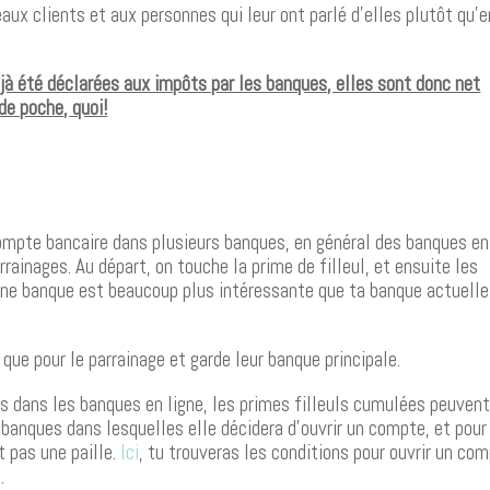
eaux clients et aux personnes qui leur ont parlé d’elles plutôt qu’e
éjà été déclarées aux impôts par les banques, elles sont donc net
 de poche, quoi!
 compte bancaire dans plusieurs banques, en général des banques en
rainages. Au départ, on touche la prime de filleul, et ensuite les
i une banque est beaucoup plus intéressante que ta banque actuelle
ue pour le parrainage et garde leur banque principale.
s dans les banques en ligne, les primes filleuls cumulées peuven
banques dans lesquelles elle décidera d’ouvrir un compte, et pour
t pas une paille.
Ici
, tu trouveras les conditions pour ouvrir un co
.