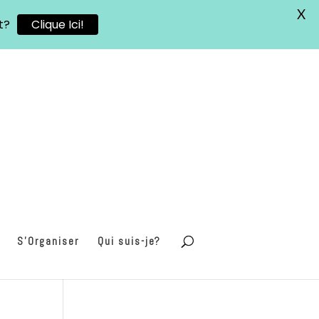
X
t?
Clique Ici!
S’Organiser
Qui suis-je?