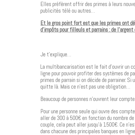
Elles préfèrent offrir des primes à leurs nouv
publicités télé ou autres…
Et le gros point fort est que les primes ont d
d’impôts pour filleuls et parrains : de l’argent
Je t’explique…
La multibancarisation est le fait d’ouvrir un
ligne pour pouvoir profiter des systèmes de par
primes de parrain si on décide de parrainer. S
quitte là. Mais ce n’est pas une obligation…
Beaucoup de personnes n’ouvrent leur compte q
Pour une personne seule qui ouvre des compte
aller de 300 à 500€ en fonction du nombre de 
couple, cela peut aller jusqu’à 1500€. Ce n’es
dans chacune des principales banques en ligne