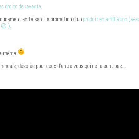
es droits de revente
.
 doucement en faisant la promotion d’un
produit en affiliation (ave
 😉 )
.
lle-même
rancais, désolée pour ceux d’entre vous qui ne le sont pas…