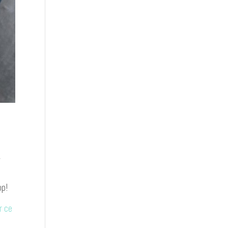
,
op!
r ce