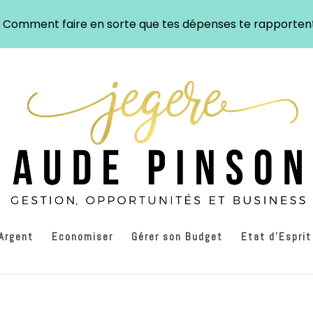
: Comment faire en sorte que tes dépenses te rapporten
’Argent
Economiser
Gérer son Budget
Etat d’Esprit