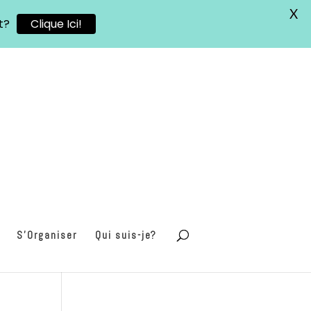
X
t?
Clique Ici!
S’Organiser
Qui suis-je?