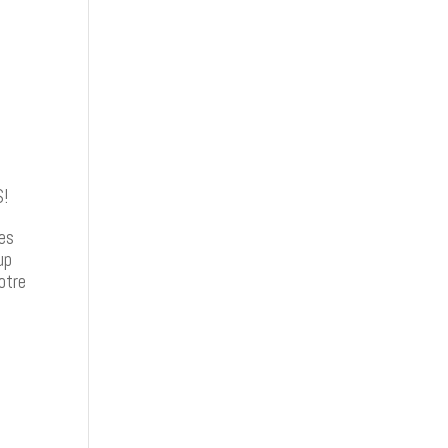
S!
les
up
otre