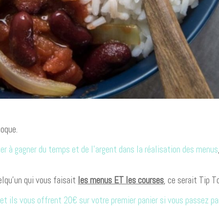
toque.
er à gagner du temps et de l’argent dans la réalisation des menus
elqu’un qui vous faisait
les menus ET les courses
, ce serait Tip T
t ils vous offrent 20€ sur votre premier panier si vous passez pa