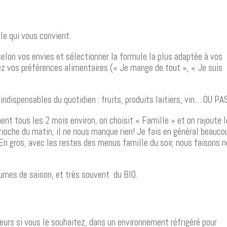
ule qui vous convient.
elon vos envies et sélectionner la formule la plus adaptée à vos
ez vos préférences alimentaires (« Je mange de tout », « Je suis
ispensables du quotidien : fruits, produits laitiers, vin… OU PA
nt tous les 2 mois environ, on choisit « Famille » et on rajoute 
brioche du matin, il ne nous manque rien! Je fais en général beauco
En gros, avec les restes des menus famille du soir, nous faisons n
égumes de saison, et très souvent du BIO.
lleurs si vous le souhaitez, dans un environnement réfrigéré pour